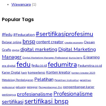
Wawancara
(1)
Popular Tags
#sertifikasiprofesimu
#fedu
#Feducation
bnsp
content creator
Desain
Belajar online
creator economy
digital marketing
Digital Marketing
Grafis
digital
Manager
E-learning
Digital Marketing Manager Profesional
dunia kerja
fedu
fedumitra
fedu.co.id
Fedumitra.co.id
era digital
Konten kreator
kompetensi
Karier Digital
karir
konten kreator 2025
Pelatihan
Metodologi Pembelajaran
Pelatihan Instruktur
pelatihan
pengembangan karier
peluang
pengajar
profesional
Pengembangan Diri
Profesionalisme
profesianalisme
pentingnya
sertifikasi bnsp
sertifikasi