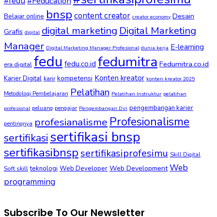
#fedu
#Feducation
bnsp
content creator
Desain
Belajar online
creator economy
digital marketing
Digital Marketing
Grafis
digital
Manager
E-learning
Digital Marketing Manager Profesional
dunia kerja
fedu
fedumitra
fedu.co.id
Fedumitra.co.id
era digital
Konten kreator
kompetensi
Karier Digital
karir
konten kreator 2025
Pelatihan
Metodologi Pembelajaran
Pelatihan Instruktur
pelatihan
pengembangan karier
peluang
pengajar
profesional
Pengembangan Diri
Profesionalisme
profesianalisme
pentingnya
sertifikasi bnsp
sertifikasi
sertifikasibnsp
sertifikasiprofesimu
Skill Digital
Web
Web Development
Soft skill
teknologi
Web Developer
programming
Subscribe To Our Newsletter