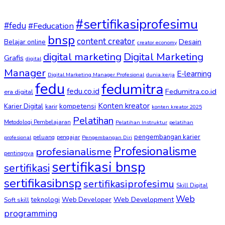
#sertifikasiprofesimu
#fedu
#Feducation
bnsp
content creator
Desain
Belajar online
creator economy
digital marketing
Digital Marketing
Grafis
digital
Manager
E-learning
Digital Marketing Manager Profesional
dunia kerja
fedu
fedumitra
fedu.co.id
Fedumitra.co.id
era digital
Konten kreator
kompetensi
Karier Digital
karir
konten kreator 2025
Pelatihan
Metodologi Pembelajaran
Pelatihan Instruktur
pelatihan
pengembangan karier
peluang
pengajar
profesional
Pengembangan Diri
Profesionalisme
profesianalisme
pentingnya
sertifikasi bnsp
sertifikasi
sertifikasibnsp
sertifikasiprofesimu
Skill Digital
Web
Web Development
Soft skill
teknologi
Web Developer
programming