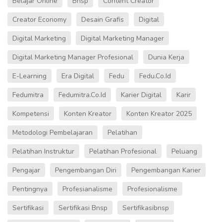
Belajar Online
Bnsp
Content Creator
Creator Economy
Desain Grafis
Digital
Digital Marketing
Digital Marketing Manager
Digital Marketing Manager Profesional
Dunia Kerja
E-Learning
Era Digital
Fedu
Fedu.co.id
Fedumitra
Fedumitra.co.id
Karier Digital
Karir
Kompetensi
Konten Kreator
Konten Kreator 2025
Metodologi Pembelajaran
Pelatihan
Pelatihan Instruktur
Pelatihan Profesional
Peluang
Pengajar
Pengembangan Diri
Pengembangan Karier
Pentingnya
Profesianalisme
Profesionalisme
Sertifikasi
Sertifikasi Bnsp
Sertifikasibnsp