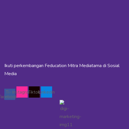
Ikuti perkembangan Feducation Mitra Mediatama di Sosial
Media
Ti-
Instagram
Tiktok
Linkedin
facebook