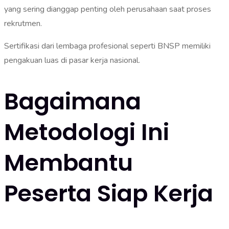
yang sering dianggap penting oleh perusahaan saat proses
rekrutmen.
Sertifikasi dari lembaga profesional seperti BNSP memiliki
pengakuan luas di pasar kerja nasional.
Bagaimana
Metodologi Ini
Membantu
Peserta Siap Kerja