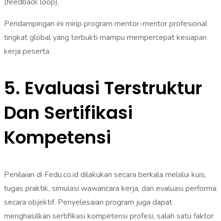
(feedback loop).
Pendampingan ini mirip program mentor-mentor profesional
tingkat global yang terbukti mampu mempercepat kesiapan
kerja peserta.
5. Evaluasi Terstruktur
Dan Sertifikasi
Kompetensi
Penilaian di Fedu.co.id dilakukan secara berkala melalui kuis,
tugas praktik, simulasi wawancara kerja, dan evaluasi performa
secara objektif. Penyelesaian program juga dapat
menghasilkan sertifikasi kompetensi profesi, salah satu faktor