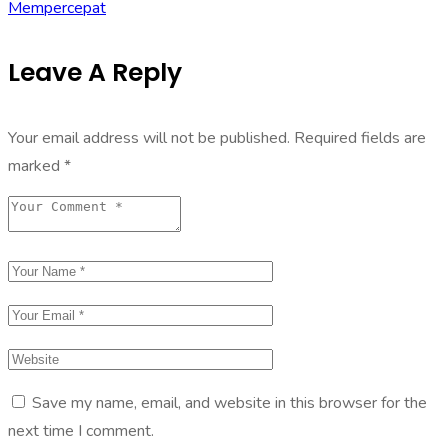
Mempercepat
Leave A Reply
Your email address will not be published.
Required fields are
marked
*
Save my name, email, and website in this browser for the
next time I comment.