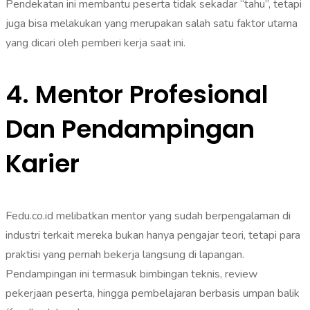
Pendekatan ini membantu peserta tidak sekadar “tahu”, tetapi
juga bisa melakukan yang merupakan salah satu faktor utama
yang dicari oleh pemberi kerja saat ini.
4. Mentor Profesional
Dan Pendampingan
Karier
Fedu.co.id melibatkan mentor yang sudah berpengalaman di
industri terkait mereka bukan hanya pengajar teori, tetapi para
praktisi yang pernah bekerja langsung di lapangan.
Pendampingan ini termasuk bimbingan teknis, review
pekerjaan peserta, hingga pembelajaran berbasis umpan balik