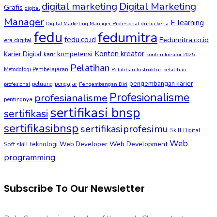
digital marketing
Digital Marketing
Grafis
digital
Manager
E-learning
Digital Marketing Manager Profesional
dunia kerja
fedu
fedumitra
fedu.co.id
Fedumitra.co.id
era digital
Konten kreator
kompetensi
Karier Digital
karir
konten kreator 2025
Pelatihan
Metodologi Pembelajaran
Pelatihan Instruktur
pelatihan
pengembangan karier
peluang
pengajar
profesional
Pengembangan Diri
Profesionalisme
profesianalisme
pentingnya
sertifikasi bnsp
sertifikasi
sertifikasibnsp
sertifikasiprofesimu
Skill Digital
Web
Web Development
Soft skill
teknologi
Web Developer
programming
Subscribe To Our Newsletter