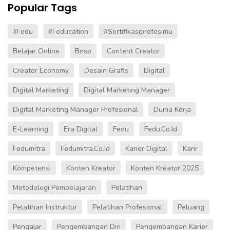
Popular Tags
#fedu
#Feducation
#sertifikasiprofesimu
Belajar Online
Bnsp
Content Creator
Creator Economy
Desain Grafis
Digital
Digital Marketing
Digital Marketing Manager
Digital Marketing Manager Profesional
Dunia Kerja
E-Learning
Era Digital
Fedu
Fedu.co.id
Fedumitra
Fedumitra.co.id
Karier Digital
Karir
Kompetensi
Konten Kreator
Konten Kreator 2025
Metodologi Pembelajaran
Pelatihan
Pelatihan Instruktur
Pelatihan Profesional
Peluang
Pengajar
Pengembangan Diri
Pengembangan Karier