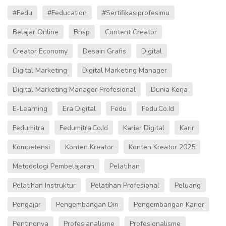
#fedu
#Feducation
#sertifikasiprofesimu
Belajar Online
Bnsp
Content Creator
Creator Economy
Desain Grafis
Digital
Digital Marketing
Digital Marketing Manager
Digital Marketing Manager Profesional
Dunia Kerja
E-Learning
Era Digital
Fedu
Fedu.co.id
Fedumitra
Fedumitra.co.id
Karier Digital
Karir
Kompetensi
Konten Kreator
Konten Kreator 2025
Metodologi Pembelajaran
Pelatihan
Pelatihan Instruktur
Pelatihan Profesional
Peluang
Pengajar
Pengembangan Diri
Pengembangan Karier
Pentingnya
Profesianalisme
Profesionalisme