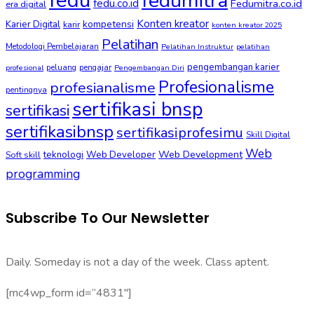
fedumitra
fedu.co.id
Fedumitra.co.id
era digital
Konten kreator
kompetensi
Karier Digital
karir
konten kreator 2025
Pelatihan
Metodologi Pembelajaran
Pelatihan Instruktur
pelatihan
pengembangan karier
peluang
pengajar
profesional
Pengembangan Diri
Profesionalisme
profesianalisme
pentingnya
sertifikasi bnsp
sertifikasi
sertifikasibnsp
sertifikasiprofesimu
Skill Digital
Web
Web Development
Soft skill
teknologi
Web Developer
programming
Subscribe To Our Newsletter
Daily. Someday is not a day of the week. Class aptent.
[mc4wp_form id=”4831″]