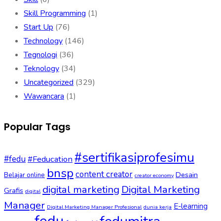
Skill Programming
(1)
Start Up
(76)
Technology
(146)
Tegnologi
(36)
Teknology
(34)
Uncategorized
(329)
Wawancara
(1)
Popular Tags
#sertifikasiprofesimu
#fedu
#Feducation
bnsp
content creator
Desain
Belajar online
creator economy
digital marketing
Digital Marketing
Grafis
digital
Manager
E-learning
Digital Marketing Manager Profesional
dunia kerja
fedu