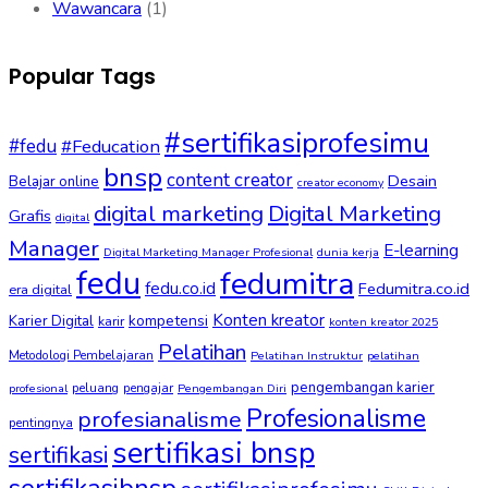
Wawancara
(1)
Popular Tags
#sertifikasiprofesimu
#fedu
#Feducation
bnsp
content creator
Desain
Belajar online
creator economy
digital marketing
Digital Marketing
Grafis
digital
Manager
E-learning
Digital Marketing Manager Profesional
dunia kerja
fedu
fedumitra
fedu.co.id
Fedumitra.co.id
era digital
Konten kreator
kompetensi
Karier Digital
karir
konten kreator 2025
Pelatihan
Metodologi Pembelajaran
Pelatihan Instruktur
pelatihan
pengembangan karier
peluang
pengajar
profesional
Pengembangan Diri
Profesionalisme
profesianalisme
pentingnya
sertifikasi bnsp
sertifikasi