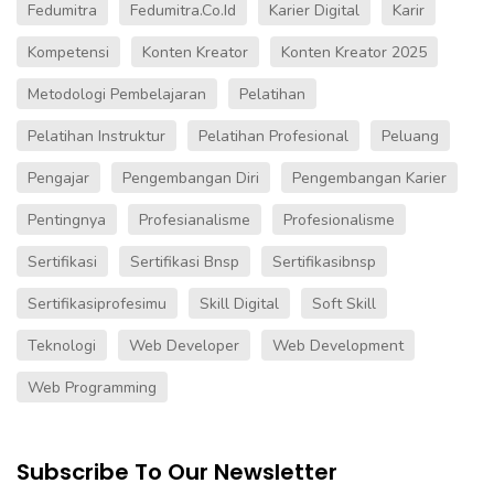
Fedumitra
Fedumitra.co.id
Karier Digital
Karir
Kompetensi
Konten Kreator
Konten Kreator 2025
Metodologi Pembelajaran
Pelatihan
Pelatihan Instruktur
Pelatihan Profesional
Peluang
Pengajar
Pengembangan Diri
Pengembangan Karier
Pentingnya
Profesianalisme
Profesionalisme
Sertifikasi
Sertifikasi Bnsp
Sertifikasibnsp
Sertifikasiprofesimu
Skill Digital
Soft Skill
Teknologi
Web Developer
Web Development
Web Programming
Subscribe To Our Newsletter