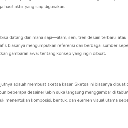
a hasil akhir yang siap digunakan.
 bisa datang dari mana saja—alam, seni, tren desain terbaru, atau
rafis biasanya mengumpulkan referensi dari berbagai sumber sepe
tkan gambaran awal tentang konsep yang ingin dibuat.
utnya adalah membuat sketsa kasar. Sketsa ini biasanya dibuat d
pun beberapa desainer lebih suka langsung menggambar di table
ntuk menentukan komposisi, bentuk, dan elemen visual utama seb