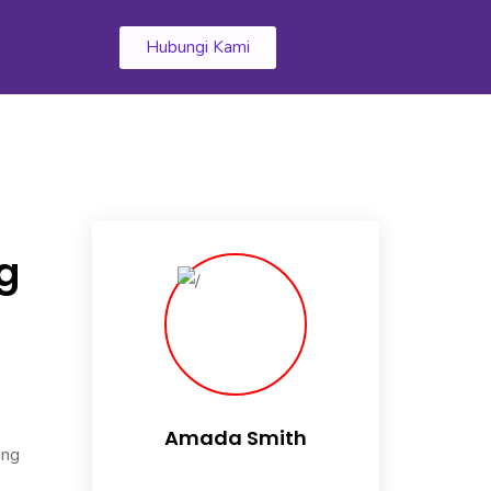
k
Hubungi Kami
ng
Amada Smith
ang
Daily someday is not a day